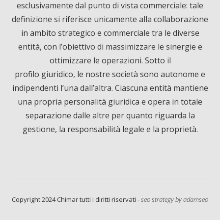
esclusivamente dal punto di vista commerciale: tale
e
k
T
definizione si riferisce unicamente alla collaborazione
in ambito strategico e commerciale tra le diverse
b
e
u
entità, con l’obiettivo di massimizzare le sinergie e
ottimizzare le operazioni. Sotto il
o
d
b
profilo giuridico, le nostre società sono autonome e
o
I
e
indipendenti l’una dall’altra. Ciascuna entità mantiene
una propria personalità giuridica e opera in totale
k
n
separazione dalle altre per quanto riguarda la
gestione, la responsabilità legale e la proprietà.
Informativa sulla raccolta
Copyright 2024 Chimar tutti i diritti riservati -
seo strategy by
adamseo