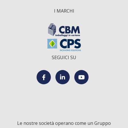
I MARCHI
SEGUICI SU
F
L
Y
a
i
o
c
n
u
Le nostre società operano come un Gruppo