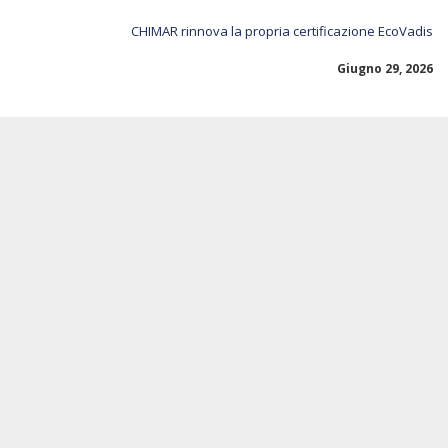
CHIMAR rinnova la propria certificazione EcoVadis
Giugno 29, 2026
BILANCI
DI
SOSTENIBILITA’
2025
CHIMAR,
CBM
E
LA
BOTTEGA
DELL’ARTIGIANO