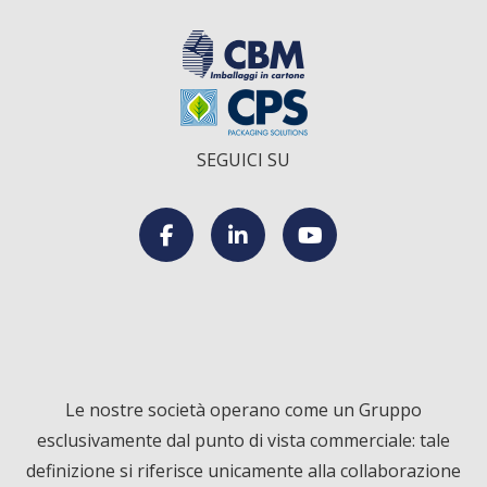
SEGUICI SU
F
L
Y
a
i
o
c
n
u
Le nostre società operano come un Gruppo
esclusivamente dal punto di vista commerciale: tale
e
k
T
definizione si riferisce unicamente alla collaborazione