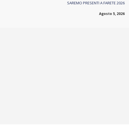
SAREMO PRESENTI A FARETE 2026
Agosto 5, 2026
CHIMAR
rinnova
la
propria
certificazione
EcoVadis