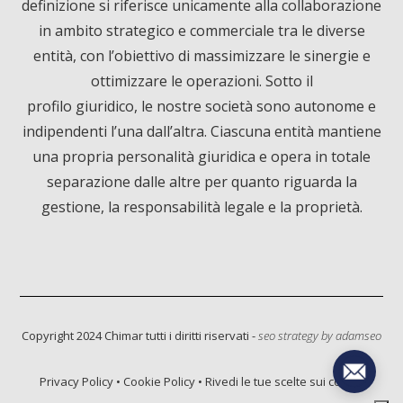
definizione si riferisce unicamente alla collaborazione
in ambito strategico e commerciale tra le diverse
b
e
u
entità, con l’obiettivo di massimizzare le sinergie e
ottimizzare le operazioni. Sotto il
o
d
b
profilo giuridico, le nostre società sono autonome e
o
I
e
indipendenti l’una dall’altra. Ciascuna entità mantiene
una propria personalità giuridica e opera in totale
k
n
separazione dalle altre per quanto riguarda la
gestione, la responsabilità legale e la proprietà.
Informativa sulla raccolta
Copyright 2024 Chimar tutti i diritti riservati -
seo strategy by
adamseo
Privacy Policy
•
Cookie Policy
•
Rivedi le tue scelte sui cookie