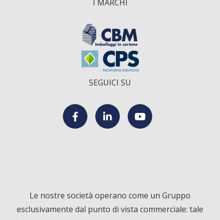
I MARCHI
SEGUICI SU
F
L
Y
a
i
o
c
n
u
Le nostre società operano come un Gruppo
esclusivamente dal punto di vista commerciale: tale
e
k
T