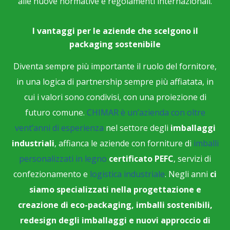
alle nuove normative e regolamenti internazionali.
I vantaggi per le aziende che scelgono il
packaging sostenibile
Diventa sempre più importante il ruolo del fornitore,
in una logica di partnership sempre più affiatata, in
cui i valori sono condivisi, con una proiezione di
futuro comune.
CHIMAR è un’azienda con oltre
vent’anni di esperienza
nel settore degli
imballaggi
industriali
, affianca le aziende con forniture di
imballi
personalizzati in legno
certificato PEFC
, servizi di
confezionamento e
logistica industriale
. Negli anni
ci
siamo specializzati nella progettazione e
creazione di eco-packaging, imballi sostenibili,
redesign degli imballaggi e nuovi approccio di