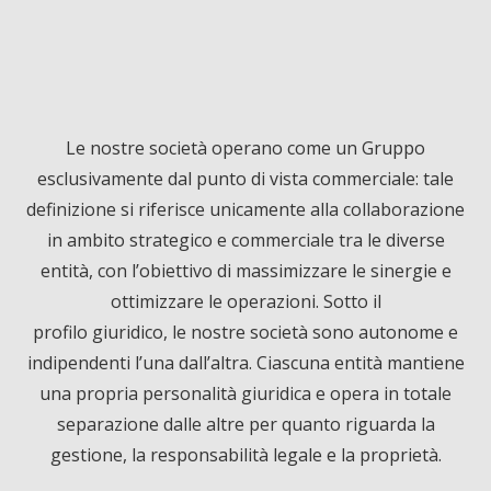
F
L
Y
a
i
o
c
n
u
Le nostre società operano come un Gruppo
esclusivamente dal punto di vista commerciale: tale
e
k
T
definizione si riferisce unicamente alla collaborazione
in ambito strategico e commerciale tra le diverse
b
e
u
entità, con l’obiettivo di massimizzare le sinergie e
ottimizzare le operazioni. Sotto il
o
d
b
profilo giuridico, le nostre società sono autonome e
o
I
e
indipendenti l’una dall’altra. Ciascuna entità mantiene
una propria personalità giuridica e opera in totale
k
n
separazione dalle altre per quanto riguarda la
gestione, la responsabilità legale e la proprietà.