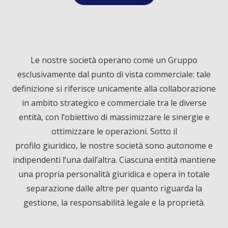
a
i
o
c
n
u
Le nostre società operano come un Gruppo
e
k
T
esclusivamente dal punto di vista commerciale: tale
definizione si riferisce unicamente alla collaborazione
b
e
u
in ambito strategico e commerciale tra le diverse
entità, con l’obiettivo di massimizzare le sinergie e
o
d
b
ottimizzare le operazioni. Sotto il
profilo giuridico, le nostre società sono autonome e
o
I
e
indipendenti l’una dall’altra. Ciascuna entità mantiene
k
n
una propria personalità giuridica e opera in totale
separazione dalle altre per quanto riguarda la
gestione, la responsabilità legale e la proprietà.