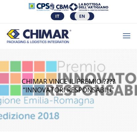
IT
EN
CHIMAR VINCE IL PREMIO ????
“INNOVATORI RESPONSABILI”