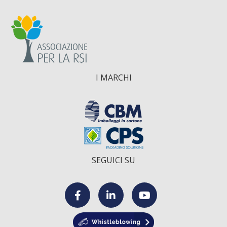
I MARCHI
SEGUICI SU
F
L
Y