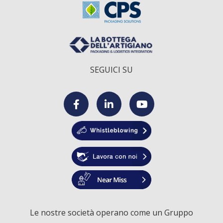
SEGUICI SU
F
L
Y
a
i
o
c
n
u
e
k
T
Le nostre società operano come un Gruppo