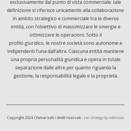
esclusivamente dal punto di vista commerciale: tale
b
e
u
definizione si riferisce unicamente alla collaborazione
o
d
b
in ambito strategico e commerciale tra le diverse
entità, con l’obiettivo di massimizzare le sinergie e
o
I
e
ottimizzare le operazioni. Sotto il
profilo giuridico, le nostre società sono autonome e
k
n
indipendenti l’una dall’altra. Ciascuna entità mantiene
una propria personalità giuridica e opera in totale
separazione dalle altre per quanto riguarda la
gestione, la responsabilità legale e la proprietà.
Informativa sulla raccolta
Copyright 2024 Chimar tutti i diritti riservati -
seo strategy by
adamseo