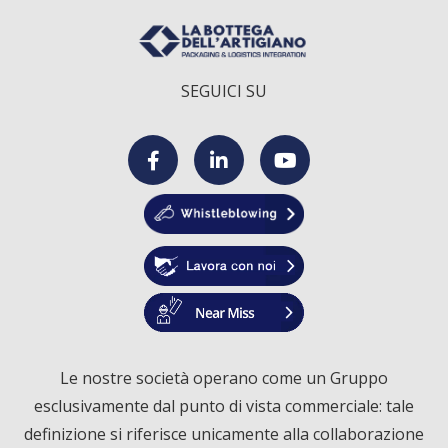
SEGUICI SU
F
L
Y
a
i
o
c
n
u
e
k
T
Le nostre società operano come un Gruppo
esclusivamente dal punto di vista commerciale: tale
b
e
u
definizione si riferisce unicamente alla collaborazione