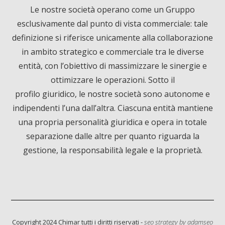
e
k
T
Le nostre società operano come un Gruppo
esclusivamente dal punto di vista commerciale: tale
b
e
u
definizione si riferisce unicamente alla collaborazione
o
d
b
in ambito strategico e commerciale tra le diverse
entità, con l’obiettivo di massimizzare le sinergie e
o
I
e
ottimizzare le operazioni. Sotto il
profilo giuridico, le nostre società sono autonome e
k
n
indipendenti l’una dall’altra. Ciascuna entità mantiene
una propria personalità giuridica e opera in totale
separazione dalle altre per quanto riguarda la
gestione, la responsabilità legale e la proprietà.
Informativa sulla raccolta
Copyright 2024 Chimar tutti i diritti riservati -
seo strategy by
adamseo