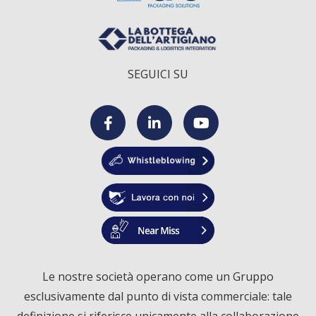
SEGUICI SU
F
L
Y
a
i
o
c
n
u
e
k
T
Le nostre società operano come un Gruppo
esclusivamente dal punto di vista commerciale: tale
b
e
u