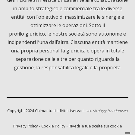
definizione si riferisce unicamente alla collaborazione
o
d
b
in ambito strategico e commerciale tra le diverse
entità, con l’obiettivo di massimizzare le sinergie e
o
I
e
ottimizzare le operazioni. Sotto il
profilo giuridico, le nostre società sono autonome e
k
n
indipendenti l’una dall’altra. Ciascuna entità mantiene
una propria personalità giuridica e opera in totale
separazione dalle altre per quanto riguarda la
gestione, la responsabilità legale e la proprietà.
Informativa sulla raccolta
Copyright 2024 Chimar tutti i diritti riservati -
seo strategy by
adamseo
Privacy Policy
•
Cookie Policy
•
Rivedi le tue scelte sui cookie