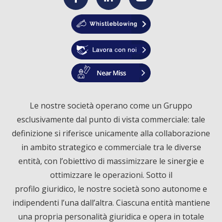
F
L
Y
a
i
o
c
n
u
e
k
T
Le nostre società operano come un Gruppo
esclusivamente dal punto di vista commerciale: tale
b
e
u
definizione si riferisce unicamente alla collaborazione
o
d
b
in ambito strategico e commerciale tra le diverse
entità, con l’obiettivo di massimizzare le sinergie e
o
I
e
ottimizzare le operazioni. Sotto il
profilo giuridico, le nostre società sono autonome e
k
n
indipendenti l’una dall’altra. Ciascuna entità mantiene
una propria personalità giuridica e opera in totale