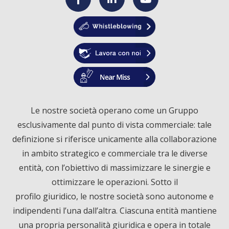
F
L
Y
a
i
o
c
n
u
e
k
T
Le nostre società operano come un Gruppo
esclusivamente dal punto di vista commerciale: tale
b
e
u
definizione si riferisce unicamente alla collaborazione
o
d
b
in ambito strategico e commerciale tra le diverse
entità, con l’obiettivo di massimizzare le sinergie e
o
I
e
ottimizzare le operazioni. Sotto il
profilo giuridico, le nostre società sono autonome e
k
n
indipendenti l’una dall’altra. Ciascuna entità mantiene
una propria personalità giuridica e opera in totale