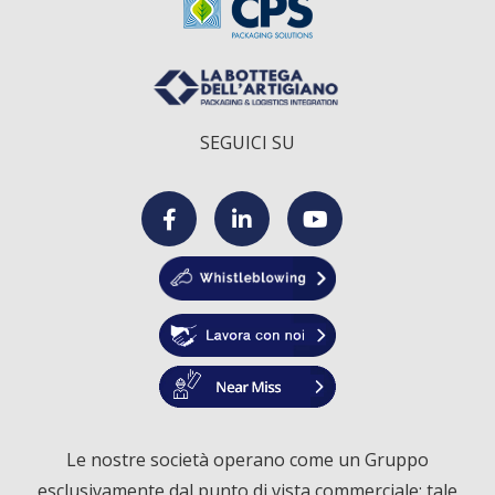
SEGUICI SU
F
L
Y
a
i
o
c
n
u
e
k
T
Le nostre società operano come un Gruppo
esclusivamente dal punto di vista commerciale: tale
b
e
u