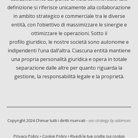
definizione si riferisce unicamente alla collaborazione
o
d
b
in ambito strategico e commerciale tra le diverse
entità, con l’obiettivo di massimizzare le sinergie e
o
I
e
ottimizzare le operazioni. Sotto il
profilo giuridico, le nostre società sono autonome e
k
n
indipendenti l’una dall’altra. Ciascuna entità mantiene
una propria personalità giuridica e opera in totale
separazione dalle altre per quanto riguarda la
gestione, la responsabilità legale e la proprietà.
Copyright 2024 Chimar tutti i diritti riservati -
seo strategy by
adamseo
Privacy Policy
•
Cookie Policy
•
Rivedi le tue scelte sui cookie