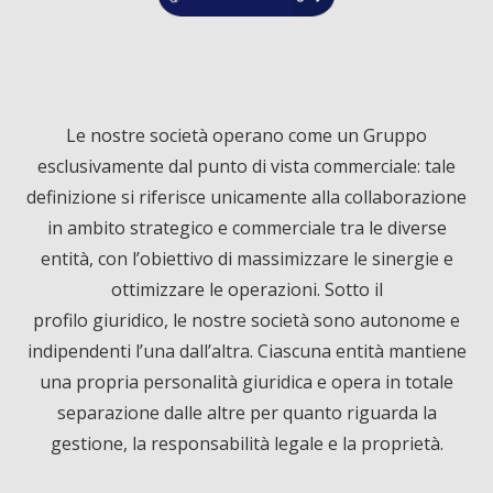
a
i
o
c
n
u
Le nostre società operano come un Gruppo
e
k
T
esclusivamente dal punto di vista commerciale: tale
definizione si riferisce unicamente alla collaborazione
b
e
u
in ambito strategico e commerciale tra le diverse
entità, con l’obiettivo di massimizzare le sinergie e
o
d
b
ottimizzare le operazioni. Sotto il
profilo giuridico, le nostre società sono autonome e
o
I
e
indipendenti l’una dall’altra. Ciascuna entità mantiene
k
n
una propria personalità giuridica e opera in totale
separazione dalle altre per quanto riguarda la
gestione, la responsabilità legale e la proprietà.