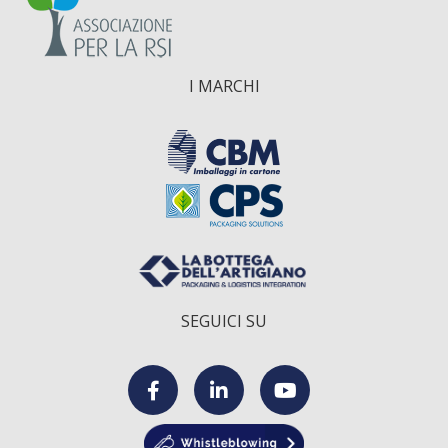
I MARCHI
SEGUICI SU
F
L
Y