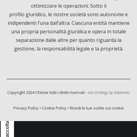
ottimizzare le operazioni. Sotto il
o
d
b
profilo giuridico, le nostre società sono autonome e
o
I
e
indipendenti l’una dall’altra. Ciascuna entità mantiene
una propria personalità giuridica e opera in totale
k
n
separazione dalle altre per quanto riguarda la
gestione, la responsabilità legale e la proprietà.
Copyright 2024 Chimar tutti i diritti riservati -
seo strategy by
adamseo
Privacy Policy
•
Cookie Policy
•
Rivedi le tue scelte sui cookie