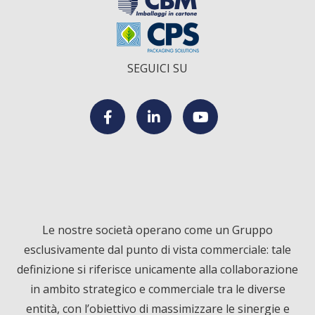
SEGUICI SU
F
L
Y
a
i
o
c
n
u
Le nostre società operano come un Gruppo
esclusivamente dal punto di vista commerciale: tale
e
k
T
definizione si riferisce unicamente alla collaborazione
in ambito strategico e commerciale tra le diverse
b
e
u
entità, con l’obiettivo di massimizzare le sinergie e