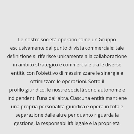
F
L
Y
a
i
o
c
n
u
Le nostre società operano come un Gruppo
esclusivamente dal punto di vista commerciale: tale
e
k
T
definizione si riferisce unicamente alla collaborazione
in ambito strategico e commerciale tra le diverse
b
e
u
entità, con l’obiettivo di massimizzare le sinergie e
ottimizzare le operazioni. Sotto il
o
d
b
profilo giuridico, le nostre società sono autonome e
o
I
e
indipendenti l’una dall’altra. Ciascuna entità mantiene
una propria personalità giuridica e opera in totale
k
n
separazione dalle altre per quanto riguarda la
gestione, la responsabilità legale e la proprietà.