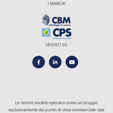
I MARCHI
SEGUICI SU
F
L
Y
a
i
o
c
n
u
Le nostre società operano come un Gruppo
esclusivamente dal punto di vista commerciale: tale
e
k
T