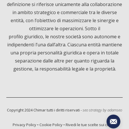
definizione si riferisce unicamente alla collaborazione
in ambito strategico e commerciale tra le diverse
b
e
u
entità, con l’obiettivo di massimizzare le sinergie e
ottimizzare le operazioni. Sotto il
o
d
b
profilo giuridico, le nostre società sono autonome e
o
I
e
indipendenti l’una dall’altra. Ciascuna entità mantiene
una propria personalità giuridica e opera in totale
k
n
separazione dalle altre per quanto riguarda la
gestione, la responsabilità legale e la proprietà.
Informativa sulla raccolta
Copyright 2024 Chimar tutti i diritti riservati -
seo strategy by
adamseo
Privacy Policy
•
Cookie Policy
•
Rivedi le tue scelte sui cookie