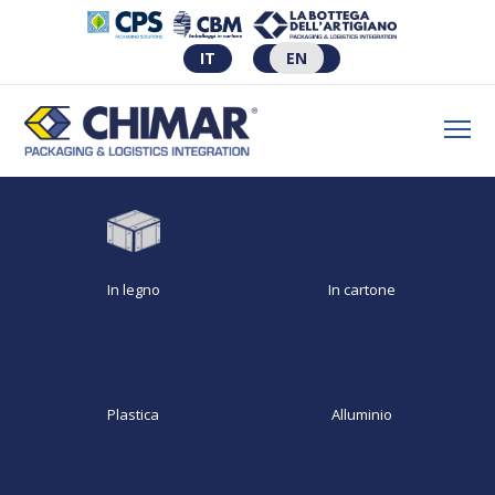
IT
EN
In legno
In cartone
Plastica
Alluminio