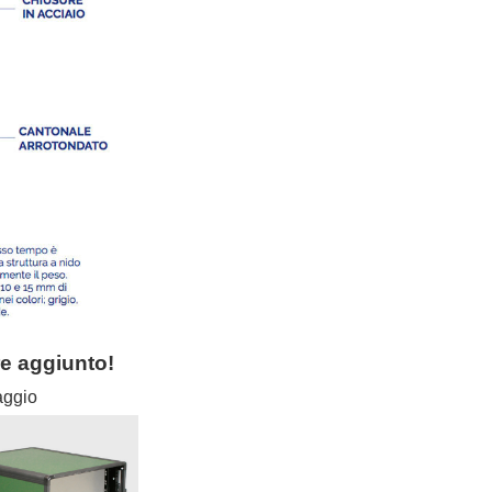
re aggiunto!
caggio