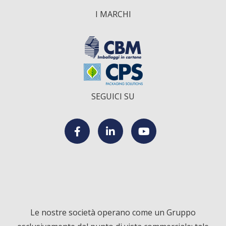
I MARCHI
SEGUICI SU
F
L
Y
a
i
o
c
n
u
Le nostre società operano come un Gruppo