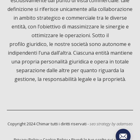
esclusivamente dal punto di vista commerciale: tale
e
k
T
definizione si riferisce unicamente alla collaborazione
in ambito strategico e commerciale tra le diverse
b
e
u
entità, con l’obiettivo di massimizzare le sinergie e
ottimizzare le operazioni. Sotto il
o
d
b
profilo giuridico, le nostre società sono autonome e
o
I
e
indipendenti l’una dall’altra. Ciascuna entità mantiene
una propria personalità giuridica e opera in totale
k
n
separazione dalle altre per quanto riguarda la
gestione, la responsabilità legale e la proprietà.
Informativa sulla raccolta
Copyright 2024 Chimar tutti i diritti riservati -
seo strategy by
adamseo
Privacy Policy
•
Cookie Policy
•
Rivedi le tue scelte sui cookie