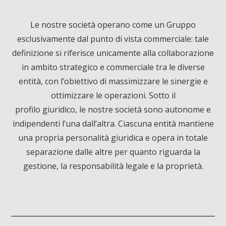
c
n
u
Le nostre società operano come un Gruppo
esclusivamente dal punto di vista commerciale: tale
e
k
T
definizione si riferisce unicamente alla collaborazione
in ambito strategico e commerciale tra le diverse
b
e
u
entità, con l’obiettivo di massimizzare le sinergie e
ottimizzare le operazioni. Sotto il
o
d
b
profilo giuridico, le nostre società sono autonome e
o
I
e
indipendenti l’una dall’altra. Ciascuna entità mantiene
una propria personalità giuridica e opera in totale
k
n
separazione dalle altre per quanto riguarda la
gestione, la responsabilità legale e la proprietà.
Informativa sulla raccolta