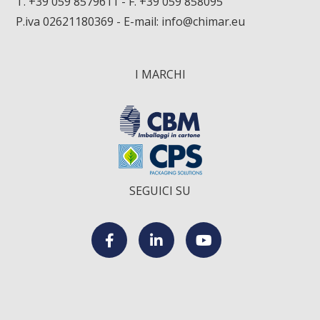
T. +39 059 8579611
- F. +39 059 858095
P.iva 02621180369 - E-mail:
info@chimar.eu
I MARCHI
SEGUICI SU
F
L
Y
a
i
o