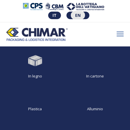
IT
EN
In legno
In cartone
Plastica
Alluminio