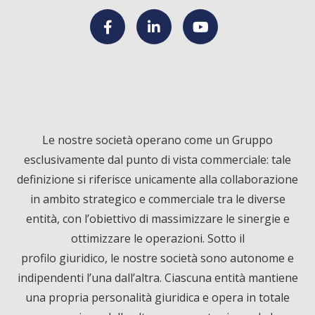
F
L
Y
a
i
o
c
n
u
Le nostre società operano come un Gruppo
esclusivamente dal punto di vista commerciale: tale
e
k
T
definizione si riferisce unicamente alla collaborazione
in ambito strategico e commerciale tra le diverse
b
e
u
entità, con l’obiettivo di massimizzare le sinergie e
ottimizzare le operazioni. Sotto il
o
d
b
profilo giuridico, le nostre società sono autonome e
o
I
e
indipendenti l’una dall’altra. Ciascuna entità mantiene
una propria personalità giuridica e opera in totale
k
n